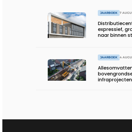
JAARBOEK
7 AUGU
Distributiece
expressief, gr
naar binnen 
JAARBOEK
4 AUGU
Allesomvatte
bovengrondse
infraprojecten