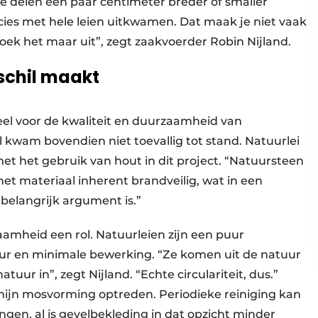
de delen een paar centimeter breder of smaller
ies met hele leien uitkwamen. Dat maak je niet vaak
 zoek het maar uit”, zegt zaakvoerder Robin Nijland.
schil maakt
ieel voor de kwaliteit en duurzaamheid van
l kwam bovendien niet toevallig tot stand. Natuurlei
et het gebruik van hout in dit project. “Natuursteen
het materiaal inherent brandveilig, wat in een
belangrijk argument is.”
aamheid een rol. Natuurleien zijn een puur
ur en minimale bewerking. “Ze komen uit de natuur
tuur in”, zegt Nijland. “Echte circulariteit, dus.”
rmijn mosvorming optreden. Periodieke reiniging kan
gen, al is gevelbekleding in dat opzicht minder