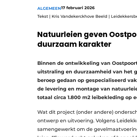
Podcasts
17 februari 2026
ALGEMEEN
Tekst | Kris Vandekerckhove Beeld | Leidekkersbe
Privacy / Cookie statement
story
metadata
Natuurleien geven Oostpoo
Vacature aanmelden
duurzaam karakter
Vacatures
Video’s
Binnen de ontwikkeling van Oostpoort 
uitstraling en duurzaamheid van het 
beroep gedaan op gespecialiseerd vak
de levering en montage van natuurleie
totaal circa 1.800 m2 leibekleding op
Wat dit project (onder andere) onders
ontwerp en uitvoering. Volgens Leidekke
samengewerkt om de gevelmaatvoering o