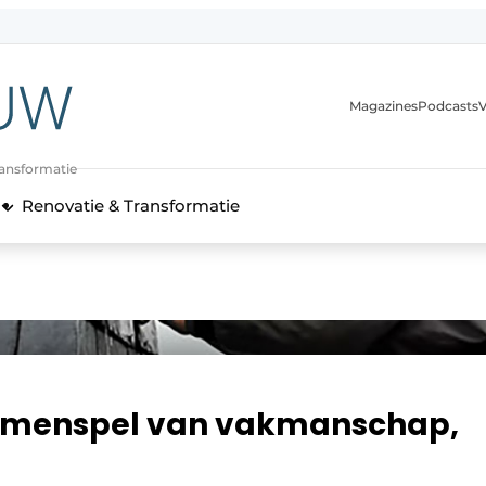
Magazines
Podcasts
V
ransformatie
Renovatie & Transformatie
samenspel van vakmanschap,