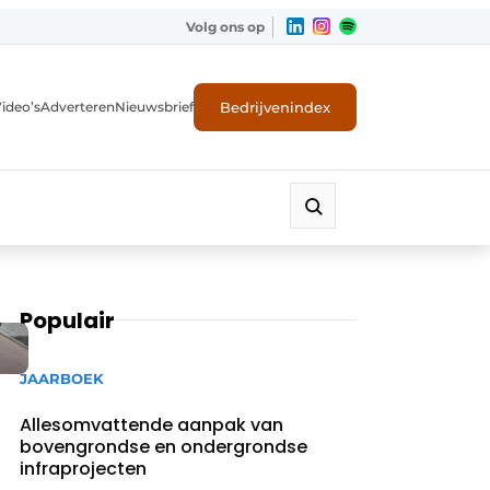
Volg ons op
Bedrijvenindex
ideo’s
Adverteren
Nieuwsbrief
Populair
JAARBOEK
Allesomvattende aanpak van
bovengrondse en ondergrondse
infraprojecten