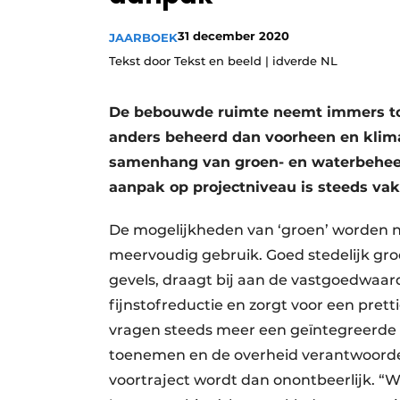
Podcasts
31 december 2020
JAARBOEK
Privacy / Cookie statement
Tekst door Tekst en beeld | idverde NL
story
metadata
Vacature aanmelden
De bebouwde ruimte neemt immers to
anders beheerd dan voorheen en klima
Vacatures
samenhang van groen- en waterbeheer.
Video’s
aanpak op projectniveau is steeds va
De mogelijkheden van ‘groen’ worden n
meervoudig gebruik. Goed stedelijk gro
gevels, draagt bij aan de vastgoedwaar
fijnstofreductie en zorgt voor een pret
vragen steeds meer een geïntegreerd
toenemen en de overheid verantwoordeli
voortraject wordt dan onontbeerlijk. “W