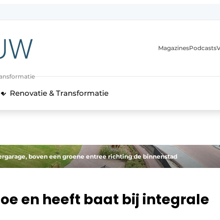
Magazines
Podcasts
V
ransformatie
Renovatie & Transformatie
ergarage, boven een groene entree richting de binnenstad
e en heeft baat bij integrale