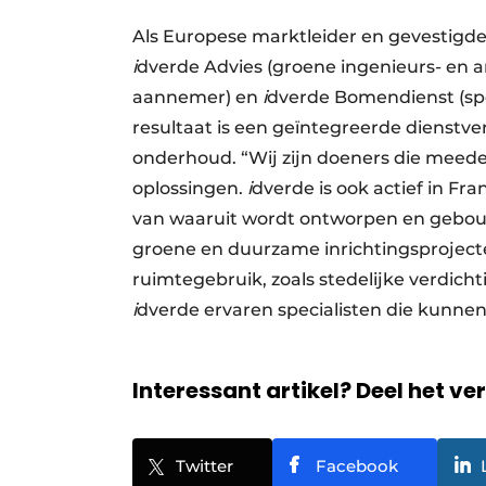
Als Europese marktleider en gevestigd
i
dverde Advies (groene ingenieurs- en 
aannemer) en
i
dverde Bomendienst (spe
resultaat is een geïntegreerde dienstve
onderhoud. “Wij zijn doeners die meeden
oplossingen.
i
dverde is ook actief in Fr
van waaruit wordt ontworpen en gebouw
groene en duurzame inrichtingsprojecten
ruimtegebruik, zoals stedelijke verdich
i
dverde ervaren specialisten die kun
Interessant artikel? Deel het ve
Twitter
Facebook