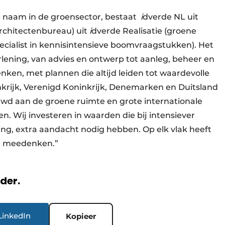
e naam in de groensector, bestaat
i
dverde NL uit
architectenbureau) uit
i
dverde Realisatie (groene
cialist in kennisintensieve boomvraagstukken). Het
rlening, van advies en ontwerp tot aanleg, beheer en
ken, met plannen die altijd leiden tot waardevolle
ankrijk, Verenigd Koninkrijk, Denemarken en Duitsland
d aan de groene ruimte en grote internationale
. Wij investeren in waarden die bij intensiever
ting, extra aandacht nodig hebben. Op elk vlak heeft
nen meedenken.”
rder.
LinkedIn
Kopieer