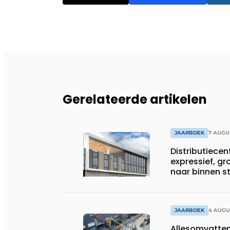
Gerelateerde artikelen
JAARBOEK
7 AUGU
Distributiece
expressief, gr
naar binnen 
JAARBOEK
4 AUGU
Allesomvatte