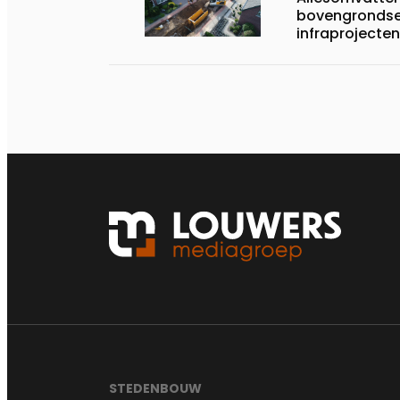
bovengrondse
infraprojecten
STEDENBOUW