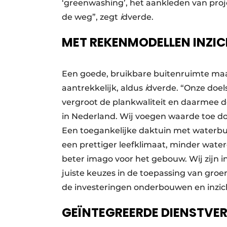
‘greenwashing’, het aankleden van proj
de weg”, zegt
i
dverde.
MET REKENMODELLEN INZIC
Een goede, bruikbare buitenruimte maa
aantrekkelijk, aldus
i
dverde. “Onze doels
vergroot de plankwaliteit en daarmee 
in Nederland. Wij voegen waarde toe doo
Een toegankelijke daktuin met waterbu
een prettiger leefklimaat, minder water
beter imago voor het gebouw. Wij zijn 
juiste keuzes in de toepassing van gro
de investeringen onderbouwen en inzic
GEÏNTEGREERDE DIENSTVE