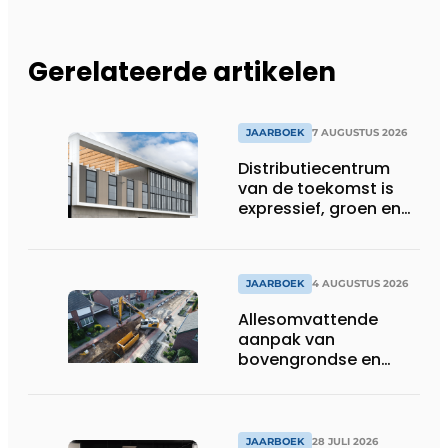
Gerelateerde artikelen
JAARBOEK
7 AUGUSTUS 2026
Distributiecentrum
van de toekomst is
expressief, groen en
laat daglicht ver naar
binnen stromen
JAARBOEK
4 AUGUSTUS 2026
Allesomvattende
aanpak van
bovengrondse en
ondergrondse
infraprojecten
JAARBOEK
28 JULI 2026