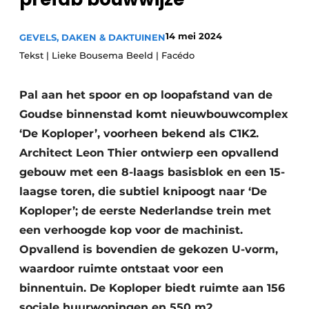
Glas
Podcasts
14 mei 2024
GEVELS, DAKEN & DAKTUINEN
Privacy / Cookie statement
Modulair bouwen
Tekst | Lieke Bousema Beeld | Facédo
story
metadata
Vacature aanmelden
Pal aan het spoor en op loopafstand van de
Vacatures
Goudse binnenstad komt nieuwbouwcomplex
Video’s
‘De Koploper’, voorheen bekend als C1K2.
Architect Leon Thier ontwierp een opvallend
gebouw met een 8-laags basisblok en een 15-
laagse toren, die subtiel knipoogt naar ‘De
Koploper’; de eerste Nederlandse trein met
een verhoogde kop voor de machinist.
Opvallend is bovendien de gekozen U-vorm,
waardoor ruimte ontstaat voor een
binnentuin. De Koploper biedt ruimte aan 156
sociale huurwoningen en 550 m2