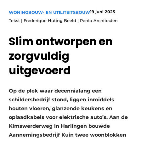
Glas
Podcasts
19 juni 2025
WONINGBOUW- EN UTILITEITSBOUW
Privacy / Cookie statement
Modulair bouwen
Tekst | Frederique Huting Beeld | Penta Architecten
story
metadata
Slim ontworpen en
Vacature aanmelden
Vacatures
zorgvuldig
Video’s
uitgevoerd
Op de plek waar decennialang een
schildersbedrijf stond, liggen inmiddels
houten vloeren, glanzende keukens en
oplaadkabels voor elektrische auto’s. Aan de
Kimswerderweg in Harlingen bouwde
Aannemingsbedrijf Kuin twee woonblokken