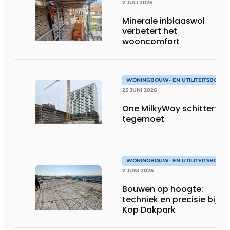
2 JULI 2026
Minerale inblaaswol
verbetert het
wooncomfort
WONINGBOUW- EN UTILITEITSBOUW
25 JUNI 2026
One MilkyWay schittert je
tegemoet
WONINGBOUW- EN UTILITEITSBOUW
2 JUNI 2026
Bouwen op hoogte:
techniek en precisie bij
Kop Dakpark