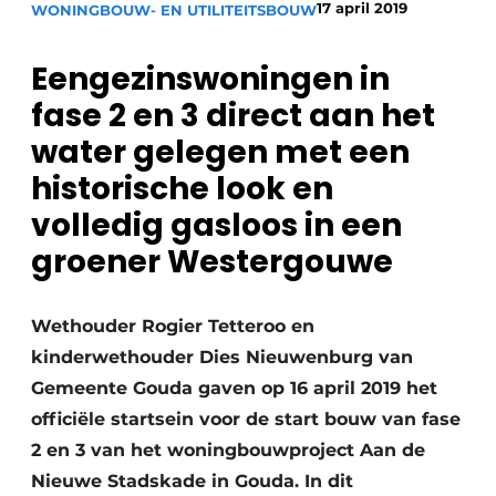
17 april 2019
WONINGBOUW- EN UTILITEITSBOUW
Glas
Podcasts
Privacy / Cookie statement
Eengezinswoningen in
Modulair bouwen
story
metadata
fase 2 en 3 direct aan het
Vacature aanmelden
water gelegen met een
Vacatures
historische look en
Video’s
volledig gasloos in een
groener Westergouwe
Wethouder Rogier Tetteroo en
kinderwethouder Dies Nieuwenburg van
Gemeente Gouda gaven op 16 april 2019 het
officiële startsein voor de start bouw van fase
2 en 3 van het woningbouwproject Aan de
Nieuwe Stadskade in Gouda. In dit