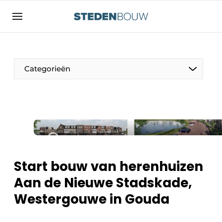
Aanmelden
Algemene voorwaarden
asset
Categorieën
auth
logoff
logon
Bedrijven
Contact
Woning- en utiliteitsbouw
Direct contact
Monumenten
Evenement aanmelden
Distributiecentra
Start bouw van herenhuizen
Home
Aan de Nieuwe Stadskade,
Jaarboek
Westergouwe in Gouda
Meest gelezen
Gevels, Daken & Daktuinen
Nieuwsbrief