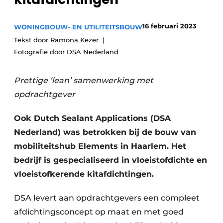
Glas
Podcasts
16 februari 2023
WONINGBOUW- EN UTILITEITSBOUW
Privacy / Cookie statement
Modulair bouwen
Tekst door Ramona Kezer
story
metadata
Fotografie door DSA Nederland
Vacature aanmelden
Vacatures
Prettige ‘lean’ samenwerking met
opdrachtgever
Video’s
Ook Dutch Sealant Applications (DSA
Nederland) was betrokken bij de bouw van
mobiliteitshub Elements in Haarlem. Het
bedrijf is gespecialiseerd in vloeistofdichte en
vloeistofkerende kitafdichtingen.
DSA levert aan opdrachtgevers een compleet
afdichtingsconcept op maat en met goed