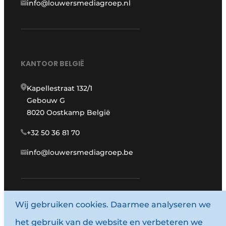
info@louwersmediagroep.nl
KANTOOR BELGIË
Kapellestraat 132/1
Gebouw G
8020 Oostkamp België
+32 50 36 81 70
info@louwersmediagroep.be
www.louwersmediagroep.com
Wij gebruiken cookies. Daarmee analyseren we
het gebruik van de website en verbeteren we
© 1987 - 2026 Louwersmediagroep.