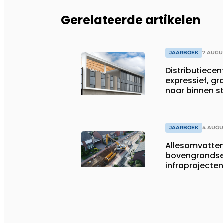
Gerelateerde artikelen
JAARBOEK
7 AUGU
Distributiece
expressief, gr
naar binnen 
JAARBOEK
4 AUGU
Allesomvatte
bovengrondse
infraprojecten