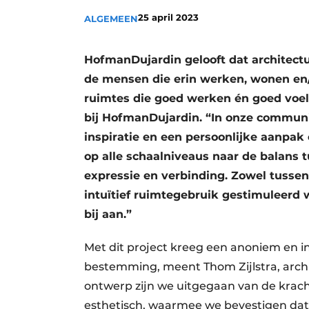
Podcasts
25 april 2023
ALGEMEEN
Privacy / Cookie statement
HofmanDujardin gelooft dat architect
story
metadata
de mensen die erin werken, wonen en/o
Vacature aanmelden
ruimtes die goed werken én goed voele
Vacatures
bij HofmanDujardin. “In onze communi
Video’s
inspiratie en een persoonlijke aanpak
op alle schaalniveaus naar de balans t
expressie en verbinding. Zowel tussen 
intuïtief ruimtegebruik gestimuleerd 
bij aan.”
Met dit project kreeg een anoniem en 
bestemming, meent Thom Zijlstra, archi
ontwerp zijn we uitgegaan van de kracht
esthetisch, waarmee we bevestigen dat 