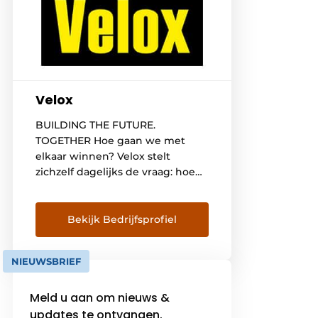
Velox
BUILDING THE FUTURE.
TOGETHER Hoe gaan we met
elkaar winnen? Velox stelt
zichzelf dagelijks de vraag: hoe
gaan we met elkaar winnen in
die nieuwe, snelle, veranderende
wereld? Wij vinden dat de
Bekijk Bedrijfsprofiel
ontwikkelingen te hard gaan om
ze voor jezelf te houden. De
NIEUWSBRIEF
technologieën te impactvol om
je er niet in te verdiepen. De
Meld u aan om nieuws &
projecten […]
updates te ontvangen.