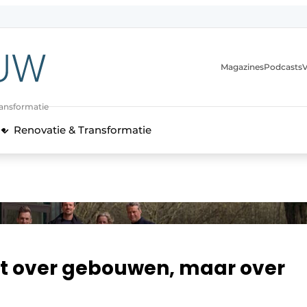
Magazines
Podcasts
V
ransformatie
Renovatie & Transformatie
et over gebouwen, maar over