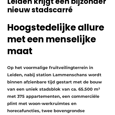
Leiden krijgt een bijzonder
Glas
Podcasts
nieuw stadscarré
Privacy / Cookie statement
Modulair bouwen
story
metadata
Hoogstedelijke allure
Vacature aanmelden
met een menselijke
Vacatures
maat
Video’s
Op het voormalige fruitveilingterrein in
Leiden, nabij station Lammenschans wordt
binnen afzienbare tijd gestart met de bouw
van een uniek stadsblok van ca. 65.500 m²
met 375 appartementen, een commerciële
plint met woon-werkruimtes en
horecafuncties, twee bovengrondse