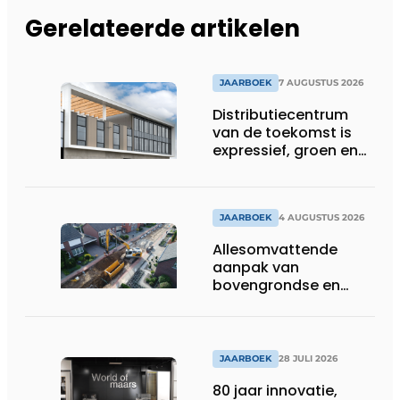
Gerelateerde artikelen
JAARBOEK
7 AUGUSTUS 2026
Distributiecentrum
van de toekomst is
expressief, groen en
laat daglicht ver naar
binnen stromen
JAARBOEK
4 AUGUSTUS 2026
Allesomvattende
aanpak van
bovengrondse en
ondergrondse
infraprojecten
JAARBOEK
28 JULI 2026
80 jaar innovatie,