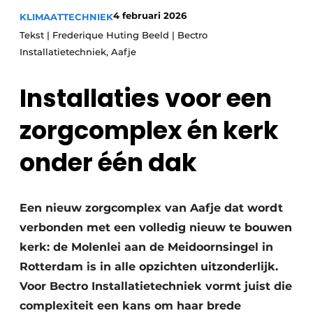
Glas
Podcasts
4 februari 2026
KLIMAATTECHNIEK
Tekst | Frederique Huting Beeld | Bectro
Privacy / Cookie statement
Modulair bouwen
Installatietechniek, Aafje
story
metadata
Vacature aanmelden
Installaties voor een
Vacatures
zorgcomplex én kerk
Video’s
onder één dak
Een nieuw zorgcomplex van Aafje dat wordt
verbonden met een volledig nieuw te bouwen
kerk: de Molenlei aan de Meidoornsingel in
Rotterdam is in alle opzichten uitzonderlijk.
Voor Bectro Installatietechniek vormt juist die
complexiteit een kans om haar brede