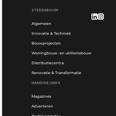
Podcasts
STEDENBOUW
Privacy / Cookie statement
story
metadata
Algemeen
Vacature aanmelden
Innovatie & Techniek
Vacatures
Bouwprojecten
Video’s
Woningbouw- en utiliteitsbouw
Distributiecentra
Renovatie & Transformatie
HANDIGE LINKS
Magazines
Adverteren
Bedrijvenindex