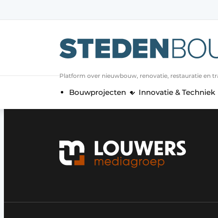
Aanmelden
Algemene voorwaarden
asset
Platform over nieuwbouw, renovatie, restauratie en t
auth
logoff
logon
Bouwprojecten
Innovatie & Techniek
Bedrijven
Contact
Direct contact
Evenement aanmelden
Home
Jaarboek
Meest gelezen
Nieuwsbrief