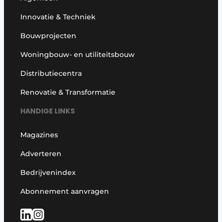
Glas
Podcasts
Innovatie & Techniek
Privacy / Cookie statement
Modulair bouwen
Bouwprojecten
story
metadata
Woningbouw- en utiliteitsbouw
Vacature aanmelden
Distributiecentra
Vacatures
Renovatie & Transformatie
Video’s
HANDIGE LINKS
Magazines
Adverteren
Bedrijvenindex
Abonnement aanvragen