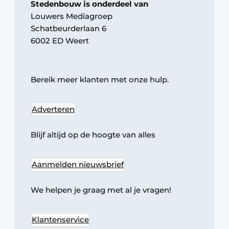
Stedenbouw is onderdeel van
Glas
Podcasts
Louwers Mediagroep
Schatbeurderlaan 6
Privacy / Cookie statement
Modulair bouwen
6002 ED Weert
story
metadata
Vacature aanmelden
Bereik meer klanten met onze hulp.
Vacatures
Video’s
Adverteren
Blijf altijd op de hoogte van alles
Aanmelden nieuwsbrief
We helpen je graag met al je vragen!
Klantenservice