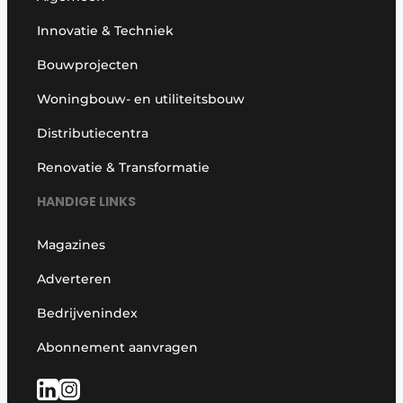
Glas
Podcasts
Innovatie & Techniek
Privacy / Cookie statement
Modulair bouwen
Bouwprojecten
story
metadata
Woningbouw- en utiliteitsbouw
Vacature aanmelden
Distributiecentra
Vacatures
Renovatie & Transformatie
Video’s
HANDIGE LINKS
Magazines
Adverteren
Bedrijvenindex
Abonnement aanvragen