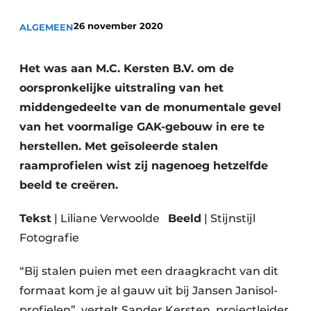
Glas
Podcasts
26 november 2020
ALGEMEEN
Privacy / Cookie statement
Modulair bouwen
story
metadata
Het was aan M.C. Kersten B.V. om de
Vacature aanmelden
oorspronkelijke uitstraling van het
middengedeelte van de monumentale gevel
Vacatures
van het voormalige GAK-gebouw in ere te
Video’s
herstellen. Met geïsoleerde stalen
raamprofielen wist zij nagenoeg hetzelfde
beeld te creëren.
Tekst
| Liliane Verwoolde
Beeld
| Stijnstijl
Fotografie
“Bij stalen puien met een draagkracht van dit
formaat kom je al gauw uit bij Jansen Janisol-
profielen”, vertelt Sander Kersten, projectleider