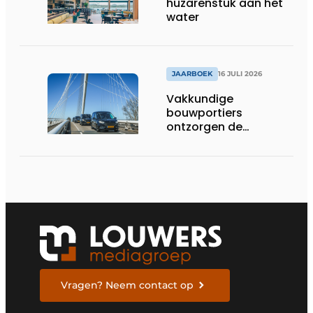
huzarenstuk aan het
water
JAARBOEK
16 JULI 2026
Vakkundige
bouwportiers
ontzorgen de
uitvoering
Vragen? Neem contact op