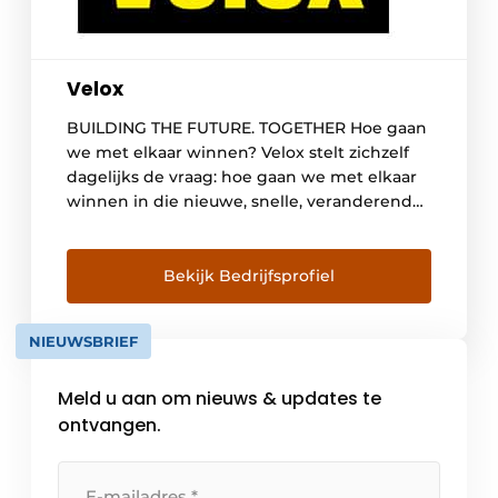
Velox
BUILDING THE FUTURE. TOGETHER Hoe gaan
we met elkaar winnen? Velox stelt zichzelf
dagelijks de vraag: hoe gaan we met elkaar
winnen in die nieuwe, snelle, veranderende
wereld? Wij vinden dat de ontwikkelingen
te hard gaan om ze voor jezelf te houden. De
technologieën te impactvol om je er niet in
Bekijk Bedrijfsprofiel
te verdiepen. De projecten […]
NIEUWSBRIEF
Meld u aan om nieuws & updates te
ontvangen.