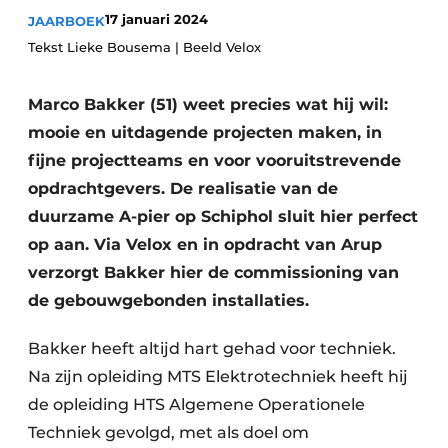
Glas
17 januari 2024
JAARBOEK
Podcasts
Tekst Lieke Bousema | Beeld Velox
Privacy / Cookie statement
Modulair bouwen
story
metadata
Marco Bakker (51) weet precies wat hij wil:
Vacature aanmelden
mooie en uitdagende projecten maken, in
Vacatures
fijne projectteams en voor vooruitstrevende
opdrachtgevers. De realisatie van de
Video’s
duurzame A-pier op Schiphol sluit hier perfect
op aan. Via Velox en in opdracht van Arup
verzorgt Bakker hier de commissioning van
de gebouwgebonden installaties.
Bakker heeft altijd hart gehad voor techniek.
Na zijn opleiding MTS Elektrotechniek heeft hij
de opleiding HTS Algemene Operationele
Techniek gevolgd, met als doel om