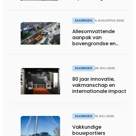
laat daglicht ver naar
binnen stromen
JAARBOEK
4 AUGUSTUS 2026
Allesomvattende
aanpak van
bovengrondse en
ondergrondse
infraprojecten
JAARBOEK
28 JULI 2026
80 jaar innovatie,
vakmanschap en
internationale impact
JAARBOEK
16 JULI 2026
Vakkundige
bouwportiers