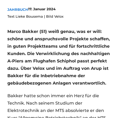
Glas
Podcasts
17. Januar 2024
JAHRBUCH
Datenschutz / Cookie-Erklärung
Text Lieke Bousema | Bild Velox
Modularer Aufbau
Geschichte
Metadaten
Marco Bakker (51) weiß genau, was er will:
Ein Stellenangebot registrieren
schöne und anspruchsvolle Projekte schaffen,
Freie Stellen
in guten Projektteams und für fortschrittliche
Videos
Kunden. Die Verwirklichung des nachhaltigen
A-Piers am Flughafen Schiphol passt perfekt
dazu. Über Velox und im Auftrag von Arup ist
Bakker für die Inbetriebnahme der
gebäudebezogenen Anlagen verantwortlich.
Bakker hatte schon immer ein Herz für die
Technik. Nach seinem Studium der
Elektrotechnik an der MTS absolvierte er den
Kurs "Allgemeine Betriebstechnik" an der HTS