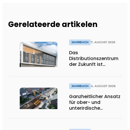
Gerelateerde artikelen
JAHRBUCH
7. AUGUST 2026
Das
Distributionszentrum
der Zukunft ist
ausdrucksstark,
umweltfreundlich und
lässt Tageslicht tief
ins Innere strömen
JAHRBUCH
4. AUGUST 2026
Ganzheitlicher Ansatz
für ober- und
unterirdische
Infrastrukturprojekte