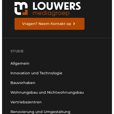
Glas
Podcasts
Datenschutz / Cookie-Erklärung
Modularer Aufbau
Geschichte
Metadaten
Vragen? Neem Kontakt op
Ein Stellenangebot registrieren
Freie Stellen
Videos
STUDIE
Allgemein
Innovation und Technologie
Bauvorhaben
Wohnungsbau und Nichtwohnungsbau
Vertriebszentren
Renovierung und Umgestaltung