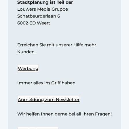
Stadtplanung ist Teil der
Glas
Podcasts
Louwers Media Gruppe
Schatbeurderlaan 6
Datenschutz / Cookie-Erklärung
Modularer Aufbau
6002 ED Weert
Geschichte
Metadaten
Ein Stellenangebot registrieren
Erreichen Sie mit unserer Hilfe mehr
Freie Stellen
Kunden.
Videos
Werbung
Immer alles im Griff haben
Anmeldung zum Newsletter
Wir helfen Ihnen gerne bei all Ihren Fragen!