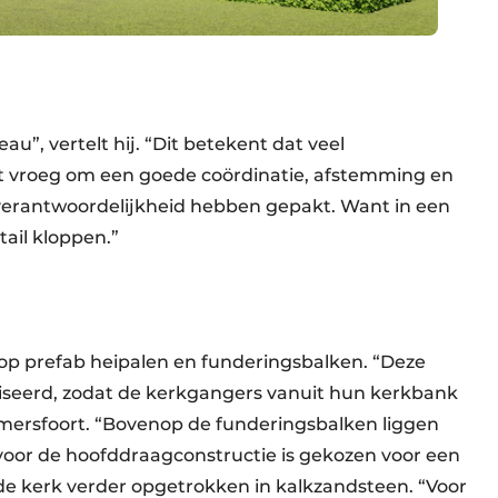
u”, vertelt hij. “Dit betekent dat veel
t vroeg om een goede coördinatie, afstemming en
verantwoordelijkheid hebben gepakt. Want in een
ail kloppen.”
p prefab heipalen en funderingsbalken. “Deze
liseerd, zodat de kerkgangers vanuit hun kerkbank
Amersfoort. “Bovenop de funderingsbalken liggen
 voor de hoofddraagconstructie is gekozen voor een
 de kerk verder opgetrokken in kalkzandsteen. “Voor