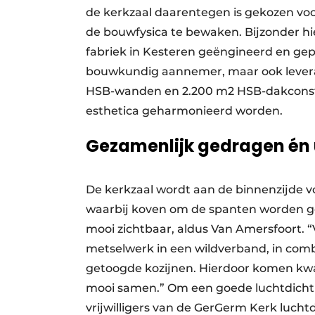
de kerkzaal daarentegen is gekozen voo
de bouwfysica te bewaken. Bijzonder hie
fabriek in Kesteren geëngineerd en gepr
bouwkundig aannemer, maar ook leveranc
HSB-wanden en 2.200 m2 HSB-dakconstr
esthetica geharmonieerd worden.
Gezamenlijk gedragen én
De kerkzaal wordt aan de binnenzijde v
waarbij koven om de spanten worden gep
mooi zichtbaar, aldus Van Amersfoort. “
metselwerk in een wildverband, in comb
getoogde kozijnen. Hierdoor komen kwal
mooi samen.” Om een goede luchtdichti
vrijwilligers van de GerGerm Kerk luch