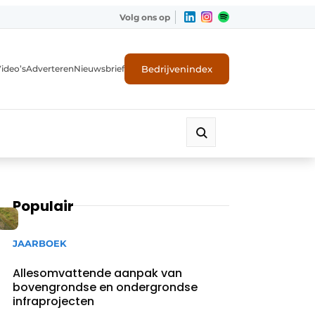
Volg ons op
Bedrijvenindex
ideo’s
Adverteren
Nieuwsbrief
Populair
JAARBOEK
Allesomvattende aanpak van
bovengrondse en ondergrondse
infraprojecten