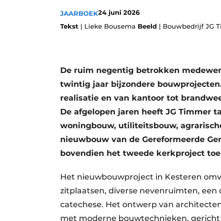
Podcasts
24 juni 2026
JAARBOEK
Tekst
| Lieke Bousema
Beeld
| Bouwbedrijf JG 
Privacy / Cookie statement
story
metadata
Vacature aanmelden
De ruim negentig betrokken medewerke
Vacatures
twintig jaar bijzondere bouwprojecten.
Video’s
realisatie en van kantoor tot brandwe
De afgelopen jaren heeft JG Timmer ta
woningbouw, utiliteitsbouw, agrarisc
nieuwbouw van de Gereformeerde Geme
bovendien het tweede kerkproject toe a
Het nieuwbouwproject in Kesteren omvat
zitplaatsen, diverse nevenruimten, ee
catechese. Het ontwerp van architecten
met moderne bouwtechnieken, gericht o