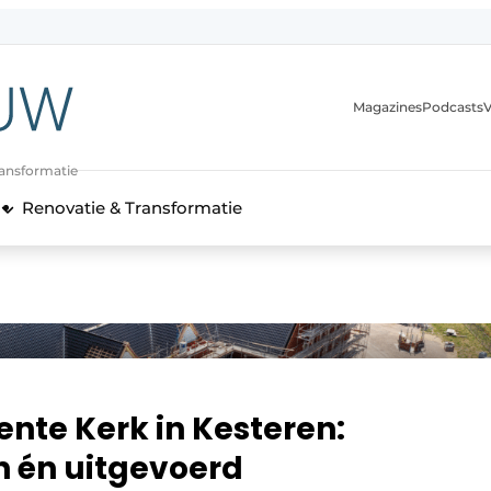
Magazines
Podcasts
V
ransformatie
Renovatie & Transformatie
te Kerk in Kesteren:
 én uitgevoerd