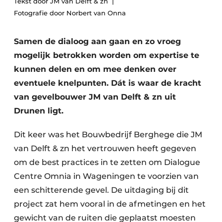
Tekst door JM van Delft & zn
Glas
Podcasts
Fotografie door Norbert van Onna
Privacy / Cookie statement
Modulair bouwen
Samen de dialoog aan gaan en zo vroeg
story
metadata
mogelijk betrokken worden om expertise te
Vacature aanmelden
kunnen delen en om mee denken over
Vacatures
eventuele knelpunten. Dát is waar de kracht
Video’s
van gevelbouwer JM van Delft & zn uit
Drunen ligt.
Dit keer was het Bouwbedrijf Berghege die JM
van Delft & zn het vertrouwen heeft gegeven
om de best practices in te zetten om Dialogue
Centre Omnia in Wageningen te voorzien van
een schitterende gevel. De uitdaging bij dit
project zat hem vooral in de afmetingen en het
gewicht van de ruiten die geplaatst moesten