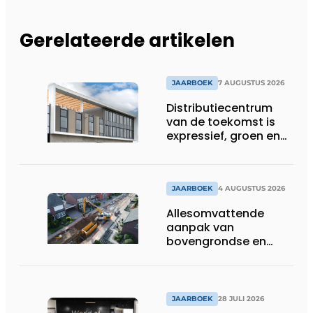
Gerelateerde artikelen
JAARBOEK
7 AUGUSTUS 2026
Distributiecentrum
van de toekomst is
expressief, groen en
laat daglicht ver naar
binnen stromen
JAARBOEK
4 AUGUSTUS 2026
Allesomvattende
aanpak van
bovengrondse en
ondergrondse
infraprojecten
JAARBOEK
28 JULI 2026