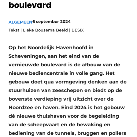
boulevard
Glas
Podcasts
Privacy / Cookie statement
Modulair bouwen
6 september 2024
ALGEMEEN
story
metadata
Tekst | Lieke Bousema Beeld | BESIX
Vacature aanmelden
Op het Noordelijk Havenhoofd in
Vacatures
Scheveningen, aan het eind van de
Video’s
vernieuwde boulevard is de afbouw van de
nieuwe bediencentrale in volle gang. Het
gebouw doet qua vormgeving denken aan de
stuurhuizen van zeeschepen en biedt op de
bovenste verdieping vrij uitzicht over de
Noordzee en haven. Eind 2024 is het gebouw
dé nieuwe thuishaven voor de begeleiding
van de scheepvaart en de bewaking en
bediening van de tunnels, bruggen en pollers