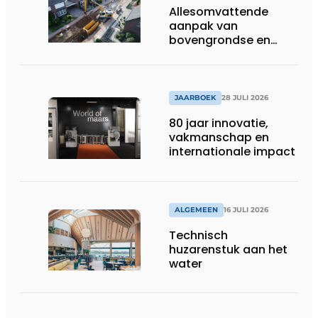
Allesomvattende
aanpak van
bovengrondse en
ondergrondse
infraprojecten
JAARBOEK
28 JULI 2026
80 jaar innovatie,
vakmanschap en
internationale impact
ALGEMEEN
16 JULI 2026
Technisch
huzarenstuk aan het
water