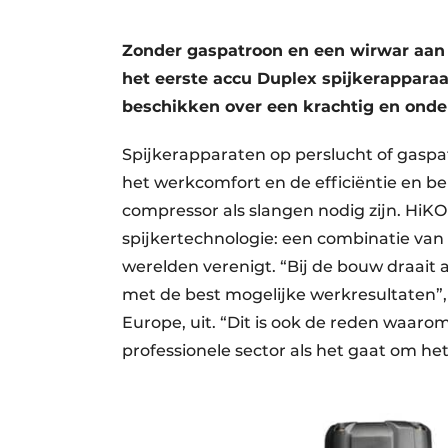
Podcasts
Zonder gaspatroon en een wirwar aan 
Privacy / Cookie statement
het eerste accu Duplex spijkerapparaat
story
metadata
beschikken over een krachtig en ond
Vacature aanmelden
Spijkerapparaten op perslucht of gaspat
Vacatures
het werkcomfort en de efficiëntie en 
Video’s
compressor als slangen nodig zijn. HiK
spijkertechnologie: een combinatie van
werelden verenigt. “Bij de bouw draait alt
met de best mogelijke werkresultaten”,
Europe, uit. “Dit is ook de reden waaro
professionele sector als het gaat om he