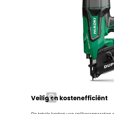
Veilig en kostenefficiënt
De totale kosten van spijkerapparaten o