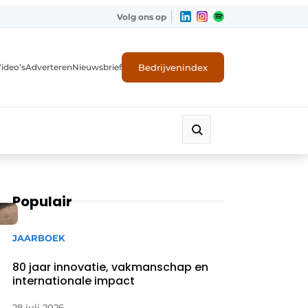
Volg ons op
Bedrijvenindex
ideo’s
Adverteren
Nieuwsbrief
Populair
JAARBOEK
80 jaar innovatie, vakmanschap en
internationale impact
28 juli 2026