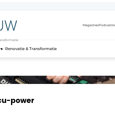
Magazines
Podcasts
V
ransformatie
Renovatie & Transformatie
ccu-power