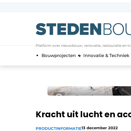
Aanmelden
Algemene voorwaarden
asset
Platform over nieuwbouw, renovatie, restauratie en t
auth
logoff
logon
Bouwprojecten
Innovatie & Techniek
Bedrijven
Contact
Direct contact
Evenement aanmelden
Home
Jaarboek
Kracht uit lucht en a
Meest gelezen
Nieuwsbrief
13 december 2022
PRODUCTINFORMATIE