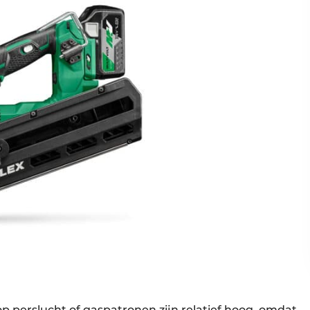
p perslucht of gaspatronen zijn relatief hoog, omdat