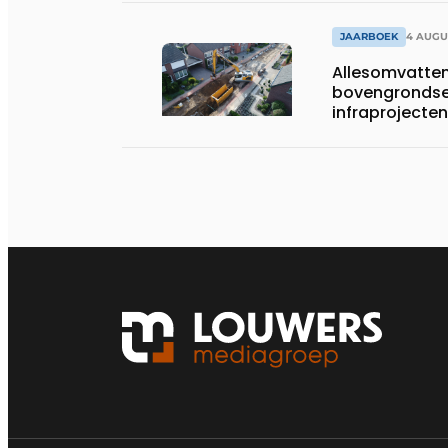
JAARBOEK
4 AUGU
Allesomvatte
bovengrondse
infraprojecten