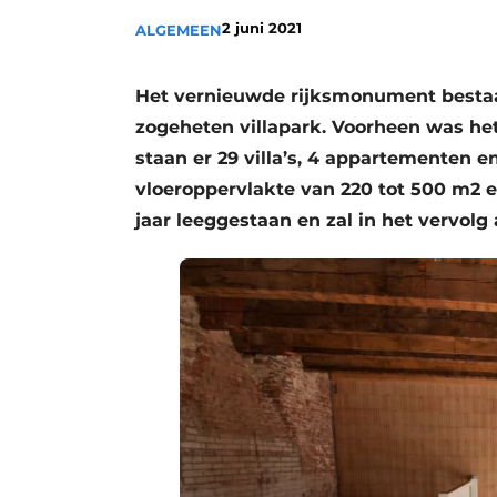
Podcasts
2 juni 2021
ALGEMEEN
Privacy / Cookie statement
Het vernieuwde rijksmonument bestaat
story
metadata
zogeheten villapark. Voorheen was he
Vacature aanmelden
staan er 29 villa’s, 4 appartementen 
Vacatures
vloeroppervlakte van 220 tot 500 m2 e
Video’s
jaar leeggestaan en zal in het vervol