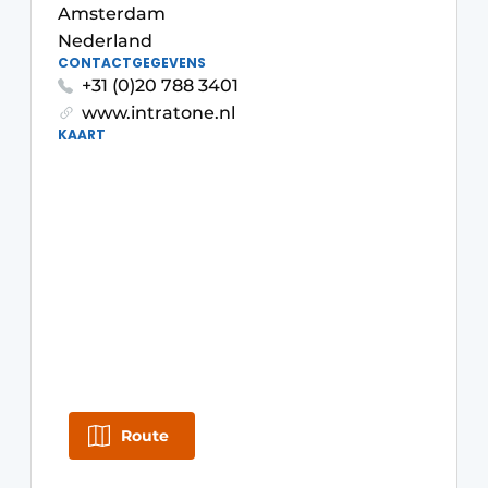
Amsterdam
Glas
Podcasts
Nederland
Privacy / Cookie statement
CONTACTGEGEVENS
Modulair bouwen
+31 (0)20 788 3401
story
metadata
www.intratone.nl
KAART
Vacature aanmelden
Vacatures
Video’s
Route