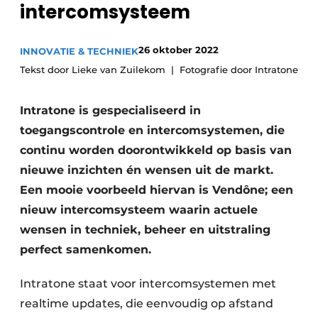
intercomsysteem
Glas
Podcasts
Privacy / Cookie statement
Modulair bouwen
26 oktober 2022
INNOVATIE & TECHNIEK
story
metadata
Tekst door Lieke van Zuilekom
Fotografie door Intratone
Vacature aanmelden
Intratone is gespecialiseerd in
Vacatures
toegangscontrole en intercomsystemen, die
Video’s
continu worden doorontwikkeld op basis van
nieuwe inzichten én wensen uit de markt.
Een mooie voorbeeld hiervan is Vendône; een
nieuw intercomsysteem waarin actuele
wensen in techniek, beheer en uitstraling
perfect samenkomen.
Intratone staat voor intercomsystemen met
realtime updates, die eenvoudig op afstand