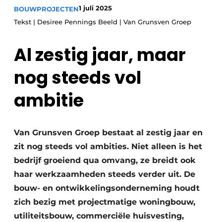
1 juli 2025
BOUWPROJECTEN
Glas
Podcasts
Tekst | Desiree Pennings Beeld | Van Grunsven Groep
Privacy / Cookie statement
Modulair bouwen
story
metadata
Al zestig jaar, maar
Vacature aanmelden
nog steeds vol
Vacatures
ambitie
Video’s
Van Grunsven Groep bestaat al zestig jaar en
zit nog steeds vol ambities. Niet alleen is het
bedrijf groeiend qua omvang, ze breidt ook
haar werkzaamheden steeds verder uit. De
bouw- en ontwikkelingsonderneming houdt
zich bezig met projectmatige woningbouw,
utiliteitsbouw, commerciële huisvesting,