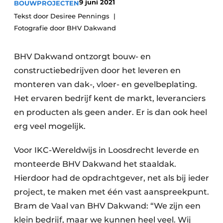
9 juni 2021
BOUWPROJECTEN
Glas
Podcasts
Tekst door Desiree Pennings
Privacy / Cookie statement
Fotografie door BHV Dakwand
Modulair bouwen
story
metadata
BHV Dakwand ontzorgt bouw- en
Vacature aanmelden
constructiebedrijven door het leveren en
Vacatures
monteren van dak-, vloer- en gevelbeplating.
Video’s
Het ervaren bedrijf kent de markt, leveranciers
en producten als geen ander. Er is dan ook heel
erg veel mogelijk.
Voor IKC-Wereldwijs in Loosdrecht leverde en
monteerde BHV Dakwand het staaldak.
Hierdoor had de opdrachtgever, net als bij ieder
project, te maken met één vast aanspreekpunt.
Bram de Vaal van BHV Dakwand: “We zijn een
klein bedrijf, maar we kunnen heel veel. Wij