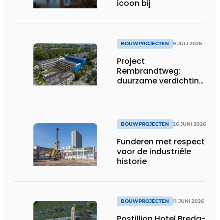
icoon bij
BOUWPROJECTEN
9 JULI 2026
Project
Rembrandtweg:
duurzame verdichting
met CLT-houtbouw
en geïntegreerde
installaties
BOUWPROJECTEN
26 JUNI 2026
Funderen met respect
voor de industriële
historie
BOUWPROJECTEN
11 JUNI 2026
Postillion Hotel Breda-