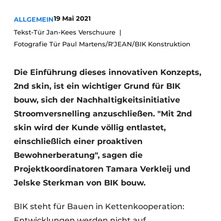
Glas
Podcasts
19 Mai 2021
ALLGEMEIN
Datenschutz / Cookie-Erklärung
Modularer Aufbau
Tekst-Tür Jan-Kees Verschuure
Fotografie Tür Paul Martens/R'JEAN/BIK Konstruktion
Geschichte
Metadaten
Ein Stellenangebot registrieren
Die Einführung dieses innovativen Konzepts,
Freie Stellen
2nd skin, ist ein wichtiger Grund für BIK
Videos
bouw, sich der Nachhaltigkeitsinitiative
Stroomversnelling anzuschließen. "Mit 2nd
skin wird der Kunde völlig entlastet,
einschließlich einer proaktiven
Bewohnerberatung", sagen die
Projektkoordinatoren Tamara Verkleij und
Jelske Sterkman von BIK bouw.
BIK steht für Bauen in Kettenkooperation:
Entwicklungen werden nicht auf