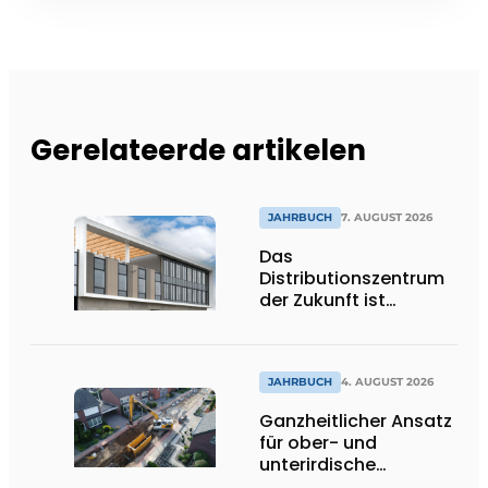
Gerelateerde artikelen
JAHRBUCH
7. AUGUST 2026
Das
Distributionszentrum
der Zukunft ist
ausdrucksstark,
umweltfreundlich und
lässt Tageslicht tief
ins Innere strömen
JAHRBUCH
4. AUGUST 2026
Ganzheitlicher Ansatz
für ober- und
unterirdische
Infrastrukturprojekte