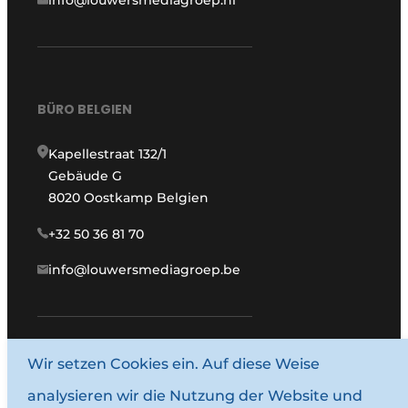
info@louwersmediagroep.nl
BÜRO BELGIEN
Kapellestraat 132/1
Gebäude G
8020 Oostkamp Belgien
+32 50 36 81 70
info@louwersmediagroep.be
www.louwersmediagroep.com
Wir setzen Cookies ein. Auf diese Weise
analysieren wir die Nutzung der Website und
© 1987–2026 Louwersmediagroep.