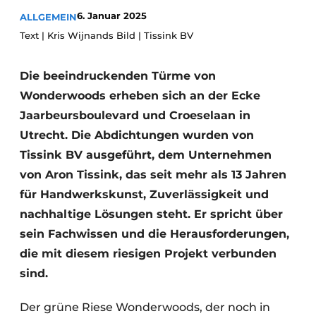
Glas
Podcasts
6. Januar 2025
ALLGEMEIN
Text | Kris Wijnands Bild | Tissink BV
Datenschutz / Cookie-Erklärung
Modularer Aufbau
Geschichte
Metadaten
Die beeindruckenden Türme von
Ein Stellenangebot registrieren
Wonderwoods erheben sich an der Ecke
Freie Stellen
Jaarbeursboulevard und Croeselaan in
Utrecht. Die Abdichtungen wurden von
Videos
Tissink BV ausgeführt, dem Unternehmen
von Aron Tissink, das seit mehr als 13 Jahren
für Handwerkskunst, Zuverlässigkeit und
nachhaltige Lösungen steht. Er spricht über
sein Fachwissen und die Herausforderungen,
die mit diesem riesigen Projekt verbunden
sind.
Der grüne Riese Wonderwoods, der noch in