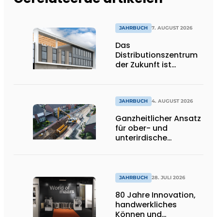
JAHRBUCH
7. AUGUST 2026
Das
Distributionszentrum
der Zukunft ist
ausdrucksstark,
umweltfreundlich und
lässt Tageslicht tief
ins Innere strömen
JAHRBUCH
4. AUGUST 2026
Ganzheitlicher Ansatz
für ober- und
unterirdische
Infrastrukturprojekte
JAHRBUCH
28. JULI 2026
80 Jahre Innovation,
handwerkliches
Können und