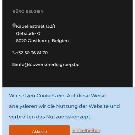
BÜRO BELGIEN
Kapellestraat 132/1
Gebäude G
8020 Oostkamp Belgien
+32 50 36 81 70
info@louwersmediagroep.be
Wir setzen Cookies ein. Auf diese Weise
www.louwersmediagroep.com
analysieren wir die Nutzung der Website und
© 1987–2026 Louwersmediagroep.
verbreiten das Nutzungskonzept.
Allgemeine Bedingungen und Konditionen
Datenschutzbestimmungen
Einzelheiten
Akkoord