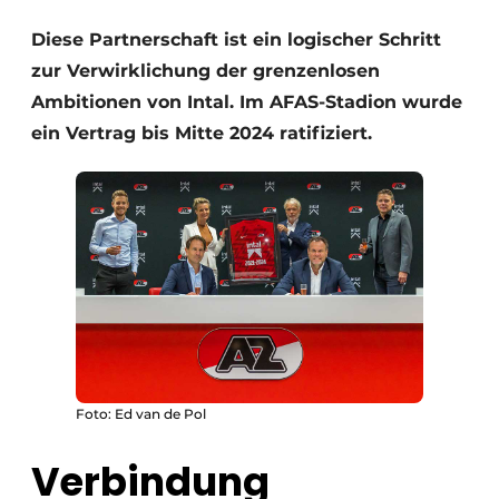
Glas
Podcasts
Diese Partnerschaft ist ein logischer Schritt
Datenschutz / Cookie-Erklärung
zur Verwirklichung der grenzenlosen
Modularer Aufbau
Geschichte
Metadaten
Ambitionen von Intal. Im AFAS-Stadion wurde
ein Vertrag bis Mitte 2024 ratifiziert.
Ein Stellenangebot registrieren
Freie Stellen
Videos
Foto: Ed van de Pol
Verbindung