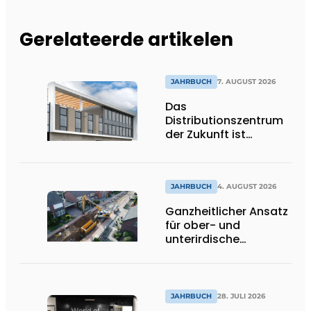
Gerelateerde artikelen
JAHRBUCH
7. AUGUST 2026
Das
Distributionszentrum
der Zukunft ist
ausdrucksstark,
umweltfreundlich und
lässt Tageslicht tief
ins Innere strömen
JAHRBUCH
4. AUGUST 2026
Ganzheitlicher Ansatz
für ober- und
unterirdische
Infrastrukturprojekte
JAHRBUCH
28. JULI 2026