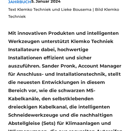
5. Januar 2024
JAHRBUCH
Glas
Podcasts
Text Klemko Techniek und Lieke Bousema | Bild Klemko
Datenschutz / Cookie-Erklärung
Techniek
Modularer Aufbau
Geschichte
Metadaten
Mit innovativen Produkten und intelligenten
Ein Stellenangebot registrieren
Werkzeugen unterstützt Klemko Techniek
Freie Stellen
Installateure dabei, hochwertige
Videos
Installationen effizient und sicher
auszuführen. Sander Pronk, Account Manager
für Anschluss- und Installationstechnik, stellt
die neuesten Entwicklungen in diesem
Bereich vor, wie die schwarzen M5-
Kabelkanäle, den selbstklebenden
dreieckigen Kabelkanal, die intelligenten
Schneidewerkzeuge und die nachhaltigen
Abstellgleise (Sets) für Klimaanlagen und