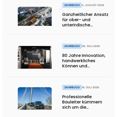
lässt Tageslicht tief
ins Innere strömen
JAHRBUCH
4. AUGUST 2026
Ganzheitlicher Ansatz
für ober- und
unterirdische
Infrastrukturprojekte
JAHRBUCH
28. JULI 2026
80 Jahre Innovation,
handwerkliches
Können und
internationale
Bedeutung
JAHRBUCH
16. JULI 2026
Professionelle
Bauleiter kümmern
sich um die
Ausführung