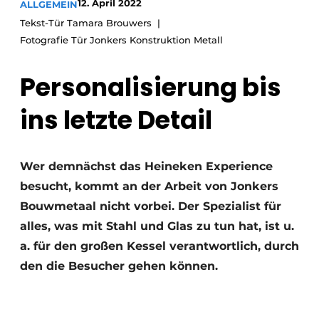
12. April 2022
ALLGEMEIN
Glas
Podcasts
Tekst-Tür Tamara Brouwers
Datenschutz / Cookie-Erklärung
Fotografie Tür Jonkers Konstruktion Metall
Modularer Aufbau
Geschichte
Metadaten
Personalisierung bis
Ein Stellenangebot registrieren
ins letzte Detail
Freie Stellen
Videos
Wer demnächst das Heineken Experience
besucht, kommt an der Arbeit von Jonkers
Bouwmetaal nicht vorbei. Der Spezialist für
alles, was mit Stahl und Glas zu tun hat, ist u.
a. für den großen Kessel verantwortlich, durch
den die Besucher gehen können.