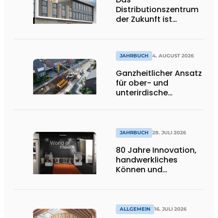
Distributionszentrum
der Zukunft ist
ausdrucksstark,
umweltfreundlich und
lässt Tageslicht tief
ins Innere strömen
JAHRBUCH
4. AUGUST 2026
Ganzheitlicher Ansatz
für ober- und
unterirdische
Infrastrukturprojekte
JAHRBUCH
28. JULI 2026
80 Jahre Innovation,
handwerkliches
Können und
internationale
Bedeutung
ALLGEMEIN
16. JULI 2026