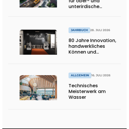
für ober- und
unterirdische
Infrastrukturprojekte
JAHRBUCH
28. JULI 2026
80 Jahre Innovation,
handwerkliches
Können und
internationale
Bedeutung
ALLGEMEIN
16. JULI 2026
Technisches
Meisterwerk am
Wasser