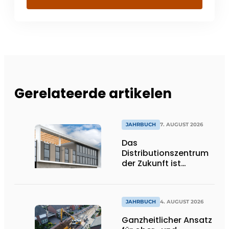
Gerelateerde artikelen
JAHRBUCH
7. AUGUST 2026
Das
Distributionszentrum
der Zukunft ist
ausdrucksstark,
umweltfreundlich und
lässt Tageslicht tief
ins Innere strömen
JAHRBUCH
4. AUGUST 2026
Ganzheitlicher Ansatz