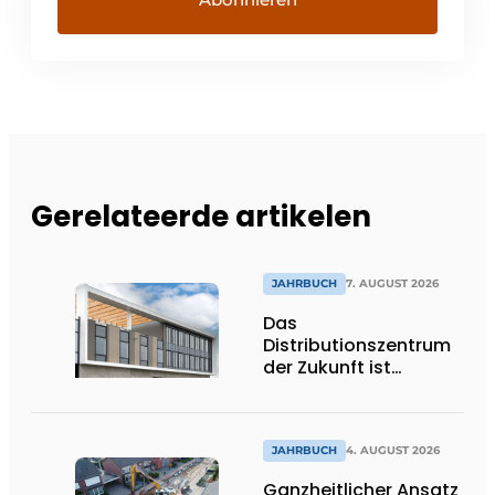
Gerelateerde artikelen
JAHRBUCH
7. AUGUST 2026
Das
Distributionszentrum
der Zukunft ist
ausdrucksstark,
umweltfreundlich und
lässt Tageslicht tief
ins Innere strömen
JAHRBUCH
4. AUGUST 2026
Ganzheitlicher Ansatz