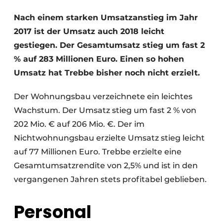
Glas
Podcasts
Nach einem starken Umsatzanstieg im Jahr
Datenschutz / Cookie-Erklärung
2017 ist der Umsatz auch 2018 leicht
Modularer Aufbau
Geschichte
Metadaten
gestiegen. Der Gesamtumsatz stieg um fast 2
% auf 283 Millionen Euro. Einen so hohen
Ein Stellenangebot registrieren
Umsatz hat Trebbe bisher noch nicht erzielt.
Freie Stellen
Videos
Der Wohnungsbau verzeichnete ein leichtes
Wachstum. Der Umsatz stieg um fast 2 % von
202 Mio. € auf 206 Mio. €. Der im
Nichtwohnungsbau erzielte Umsatz stieg leicht
auf 77 Millionen Euro. Trebbe erzielte eine
Gesamtumsatzrendite von 2,5% und ist in den
vergangenen Jahren stets profitabel geblieben.
Personal