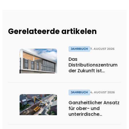
Gerelateerde artikelen
JAHRBUCH
7. AUGUST 2026
Das
Distributionszentrum
der Zukunft ist
ausdrucksstark,
umweltfreundlich und
lässt Tageslicht tief
ins Innere strömen
JAHRBUCH
4. AUGUST 2026
Ganzheitlicher Ansatz
für ober- und
unterirdische
Infrastrukturprojekte