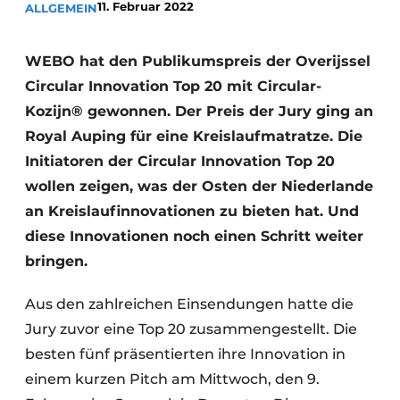
11. Februar 2022
ALLGEMEIN
Glas
Podcasts
Datenschutz / Cookie-Erklärung
Modularer Aufbau
WEBO hat den Publikumspreis der Overijssel
Geschichte
Metadaten
Circular Innovation Top 20 mit Circular-
Kozijn® gewonnen. Der Preis der Jury ging an
Ein Stellenangebot registrieren
Royal Auping für eine Kreislaufmatratze. Die
Freie Stellen
Initiatoren der Circular Innovation Top 20
Videos
wollen zeigen, was der Osten der Niederlande
an Kreislaufinnovationen zu bieten hat. Und
diese Innovationen noch einen Schritt weiter
bringen.
Aus den zahlreichen Einsendungen hatte die
Jury zuvor eine Top 20 zusammengestellt. Die
besten fünf präsentierten ihre Innovation in
einem kurzen Pitch am Mittwoch, den 9.