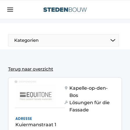
Registrieren Sie sich
Allgemeine Bedingungen und Konditionen
Vermögen
Kategorien
Autorisierung
abmelden
Anmeldung
Unternehmen
Kontakt
Wohnungsbau und Nichtwohnungsbau
Terug naar overzicht
Direkter Kontakt
Denkmäler
GESPONSORD
Veranstaltung anmelden
Kapelle-op-den-
Vertriebszentren
Bos
Startseite
Lösungen für die
Jahrbuch
Fassade
Meist gelesen
ADRESSE
Fassaden, Dächer und Dachgärten
Kuiermanstraat 1
Newsletter