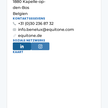
1880 Kapelle-op-
Glas
Podcasts
den-Bos
Belgien
Datenschutz / Cookie-Erklärung
Modularer Aufbau
KONTAKTGEGEVENS
Geschichte
Metadaten
+31 (0)30 236 87 32
info.benelux@equitone.com
Ein Stellenangebot registrieren
equitone.de
Freie Stellen
SOZIALE NETZWERKE
Videos
KAART