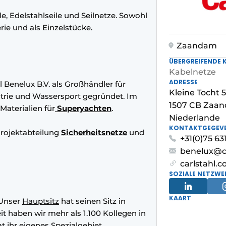
eile, Edelstahlseile und Seilnetze. Sowohl
rie und als Einzelstücke.
Zaandam
ÜBERGREIFENDE 
Kabelnetze
ADRESSE
 Benelux B.V. als Großhändler für
Kleine Tocht 5
ustrie und Wassersport gegründet. Im
1507 CB Zaa
Materialien für
Superyachten
.
Niederlande
KONTAKTGEGEV
 Projektabteilung
Sicherheitsnetze
und
+31(0)75 63
benelux@c
carlstahl.c
SOZIALE NETZWE
KAART
. Unser
Hauptsitz
hat seinen Sitz in
t haben wir mehr als 1.100 Kollegen in
 ihr eigenes Spezialgebiet.