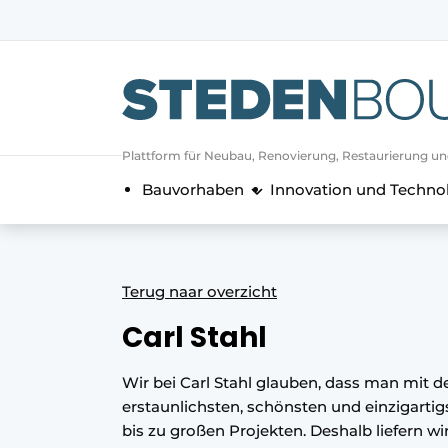
Registrieren Sie sich
Allgemeine Bedingungen und Kond
Vermögen
Plattform für Neubau, Renovierung, Restaurierung u
Autorisierung
abmelden
Anmeldung
Bauvorhaben
Innovation und Techno
Unternehmen
Kontakt
Direkter Kontakt
Terug naar overzicht
Veranstaltung anmelden
Carl Stahl
Startseite
Jahrbuch
Wir bei Carl Stahl glauben, dass man mit d
Meist gelesen
erstaunlichsten, schönsten und einzigartig
bis zu großen Projekten. Deshalb liefern wir
Newsletter