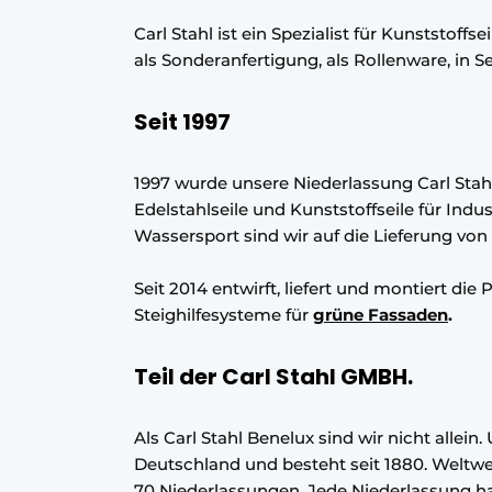
Podcasts
Carl Stahl ist ein Spezialist für Kunststoffs
als Sonderanfertigung, als Rollenware, in Se
Datenschutz / Cookie-Erklärung
Geschichte
Metadaten
Seit 1997
Ein Stellenangebot registrieren
Freie Stellen
1997 wurde unsere Niederlassung Carl Stahl
Edelstahlseile und Kunststoffseile für Ind
Videos
Wassersport sind wir auf die Lieferung von 
Seit 2014 entwirft, liefert und montiert die
Steighilfesysteme für
grüne Fassaden
.
Teil der Carl Stahl GMBH.
Als Carl Stahl Benelux sind wir nicht allein
Deutschland und besteht seit 1880. Weltwei
70 Niederlassungen. Jede Niederlassung hat