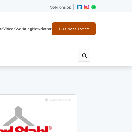
Volg ons op
Business-Index
ts
Videos
Werbung
Newsletter
GESPONSORD