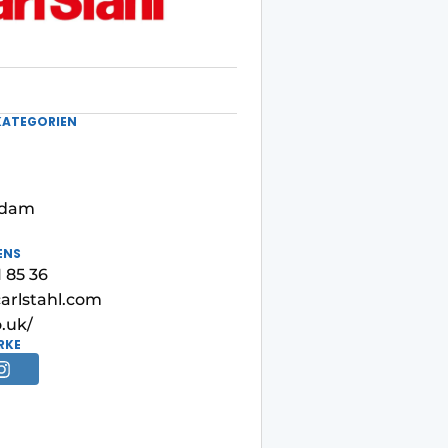
KATEGORIEN
ndam
ENS
1 85 36
arlstahl.com
o.uk/
RKE