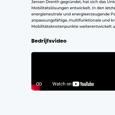
Jeroen Drenth gegründet, hat sich das Unt
Podcasts
Mobilitätslösungen entwickelt. In den letz
energieneutrale und energieerzeugende P
Datenschutz / Cookie-Erklärung
anpassungsfähige, multifunktionale und k
Geschichte
Metadaten
Mobilitätsknotenpunkte weiterentwickelt un
Ein Stellenangebot registrieren
Bedrijfsvideo
Freie Stellen
Videos