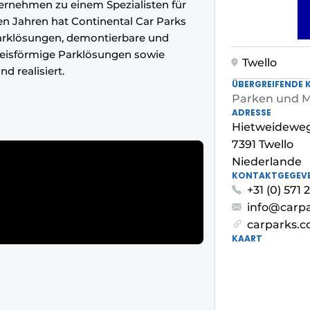
ernehmen zu einem Spezialisten für
ten Jahren hat Continental Car Parks
arklösungen, demontierbare und
reisförmige Parklösungen sowie
Twello
d realisiert.
ÜBERGREIFENDE 
Parken und Mo
ADRESSE
Hietweideweg
7391 Twello
Niederlande
KONTAKTGEGEV
+31 (0) 571
info@carpa
carparks.c
KAART