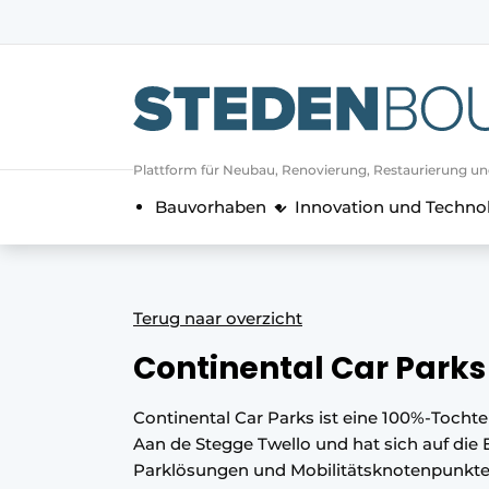
Registrieren Sie sich
Allgemeine Bedingungen und Kond
Vermögen
Plattform für Neubau, Renovierung, Restaurierung u
Autorisierung
abmelden
Anmeldung
Bauvorhaben
Innovation und Techno
Unternehmen
Kontakt
Direkter Kontakt
Terug naar overzicht
Veranstaltung anmelden
Continental Car Parks 
Startseite
Jahrbuch
Continental Car Parks ist eine 100%-Toch
Meist gelesen
Aan de Stegge Twello und hat sich auf die
Parklösungen und Mobilitätsknotenpunkten 
Newsletter