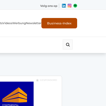
Volg ons op
Business-Index
ts
Videos
Werbung
Newsletter
GESPONSORD