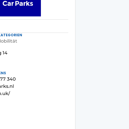
KATEGORIEN
bilität
 14
ENS
 277 340
rks.nl
o.uk/