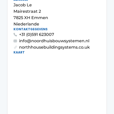
Glas
Jacob Le
Podcasts
Mairestraat 2
Datenschutz / Cookie-Erklärung
Modularer Aufbau
7825 XH Emmen
Geschichte
Metadaten
Niederlande
KONTAKTGEGEVENS
Ein Stellenangebot registrieren
+31 (0)591 623007
Freie Stellen
info@noordhuisbouwsystemen.nl
northhousebuildingsystems.co.uk
Videos
KAART