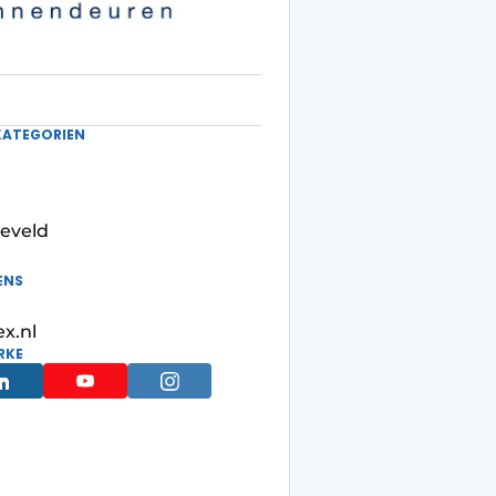
KATEGORIEN
seveld
ENS
x.nl
RKE