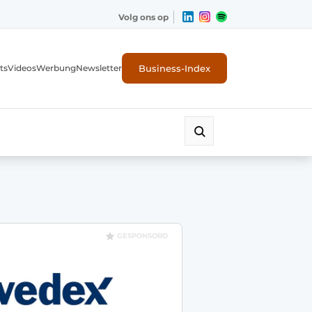
Volg ons op
Business-Index
ts
Videos
Werbung
Newsletter
GESPONSORD