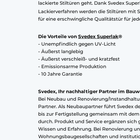
lackierte Stiltüren geht. Dank Svedex Super
Podcasts
Lackierverfahren werden die Stiltüren mit 
Datenschutz / Cookie-Erklärung
für eine erschwingliche Qualitätstür für 
Geschichte
Metadaten
Die Vorteile von
Svedex Superlak
®
Ein Stellenangebot registrieren
- Unempfindlich gegen UV-Licht
Freie Stellen
- Äußerst langlebig
- Äußerst verschleiß- und kratzfest
Videos
- Emissionsarme Produktion
- 10 Jahre Garantie
Svedex, Ihr nachhaltiger Partner im Bau
Bei Neubau und Renovierung/Instandhaltu
Partner. Als Neubaupartner führt Svedex
bis zur Fertigstellung gemeinsam mit d
durch. Produkt und Service ergänzen sich g
Wissen und Erfahrung. Bei Renovierung un
Wohnungsbaugesellschaften und institutio