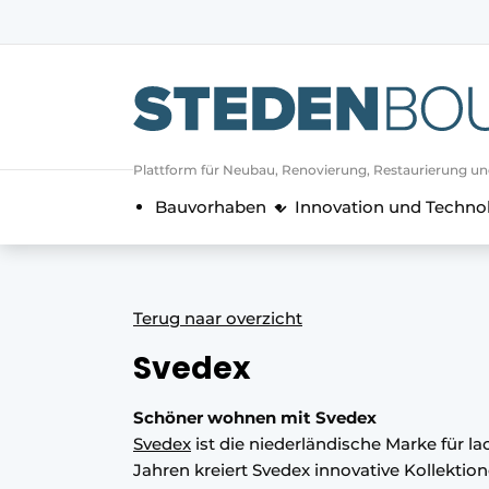
Registrieren Sie sich
Allgemeine Bedingungen und Kond
Vermögen
Plattform für Neubau, Renovierung, Restaurierung u
Autorisierung
abmelden
Anmeldung
Bauvorhaben
Innovation und Techno
Unternehmen
Kontakt
Direkter Kontakt
Terug naar overzicht
Veranstaltung anmelden
Svedex
Startseite
Jahrbuch
Schöner wohnen mit Svedex
Meist gelesen
Svedex
ist die niederländische Marke für lac
Jahren kreiert Svedex innovative Kollektio
Newsletter