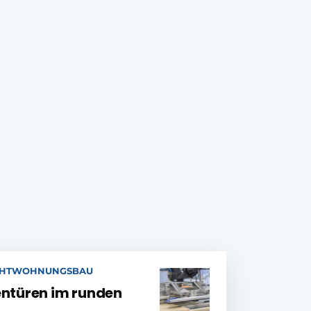
CHTWOHNUNGSBAU
entüren im runden