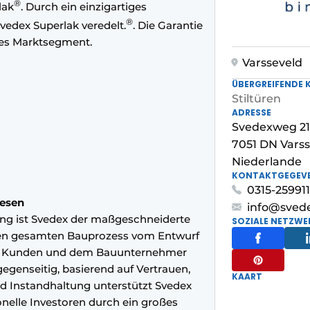
®
lak
. Durch ein einzigartiges
®
Svedex Superlak veredelt.
. Die Garantie
jedes Marktsegment.
Varsseveld
ÜBERGREIFENDE 
Stiltüren
ADRESSE
Svedexweg 21
7051 DN Vars
Niederlande
KONTAKTGEGEV
0315-259911
wesen
info@svede
ng ist Svedex der maßgeschneiderte
SOZIALE NETZWE
 den gesamten Bauprozess vom Entwurf
em Kunden und dem Bauunternehmer
egenseitig, basierend auf Vertrauen,
KAART
d Instandhaltung unterstützt Svedex
nelle Investoren durch ein großes