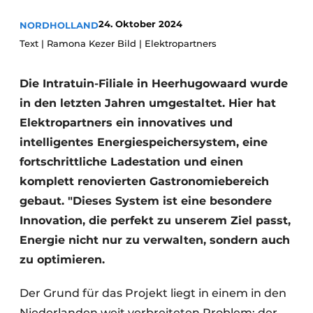
Glas
Podcasts
24. Oktober 2024
NORDHOLLAND
Datenschutz / Cookie-Erklärung
Text | Ramona Kezer Bild | Elektropartners
Modularer Aufbau
Geschichte
Metadaten
Die Intratuin-Filiale in Heerhugowaard wurde
Ein Stellenangebot registrieren
in den letzten Jahren umgestaltet. Hier hat
Freie Stellen
Elektropartners ein innovatives und
Videos
intelligentes Energiespeichersystem, eine
fortschrittliche Ladestation und einen
komplett renovierten Gastronomiebereich
gebaut. "Dieses System ist eine besondere
Innovation, die perfekt zu unserem Ziel passt,
Energie nicht nur zu verwalten, sondern auch
zu optimieren.
Der Grund für das Projekt liegt in einem in den
Niederlanden weit verbreiteten Problem: der