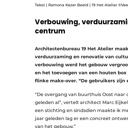
Tekst | Ramona Kezer Beeld | 19 Het Atelier ©Ve
Podcasts
Privacy / Cookie statement
Verbouwing, verduurzamin
story
metadata
centrum
Vacature aanmelden
Vacatures
Architectenbureau 19 Het Atelier maa
Video’s
verduurzaming en renovatie van cultu
verbouwing werd het gebouw vergroot
en het toevoegen van een houten box 
flinke make-over. “De gebruikers zijn e
“De overgang van buurthuis Oost naar c
geleden al”, vertelt architect Marc Eijk
een stichting en sindsdien maakte ik 
jaar geleden lag er een concreet ontw
van het gebouw.”