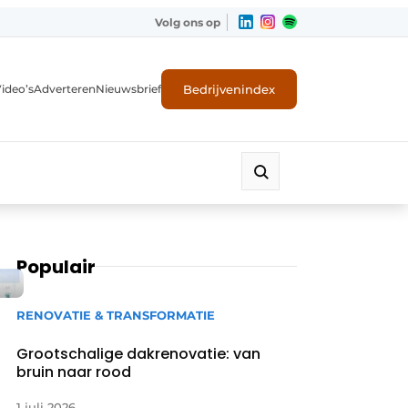
Volg ons op
Bedrijvenindex
ideo’s
Adverteren
Nieuwsbrief
Populair
RENOVATIE & TRANSFORMATIE
Grootschalige dakrenovatie: van
bruin naar rood
1 juli 2026