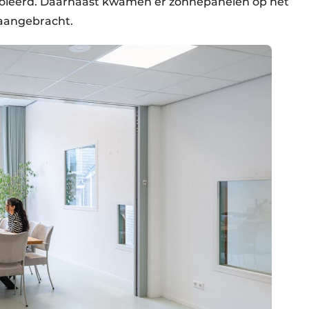
soleerd. Daarnaast kwamen er zonnepanelen op het
 aangebracht.