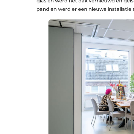
glas en werd het dak vernieuwd en geï
pand en werd er een nieuwe installatie