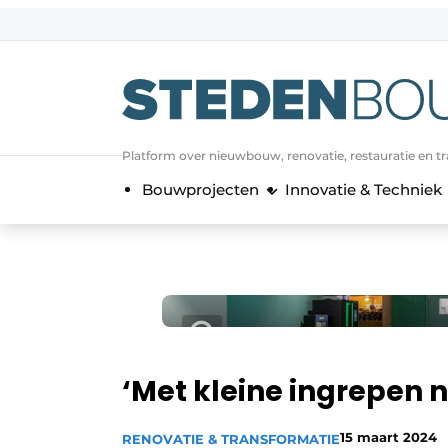
Aanmelden
Algemene voorwaarden
asset
Platform over nieuwbouw, renovatie, restauratie en t
auth
logoff
logon
Bouwprojecten
Innovatie & Techniek
Bedrijven
Contact
Direct contact
Evenement aanmelden
Home
Jaarboek
‘Met kleine ingrepen 
Meest gelezen
Nieuwsbrief
15 maart 2024
RENOVATIE & TRANSFORMATIE