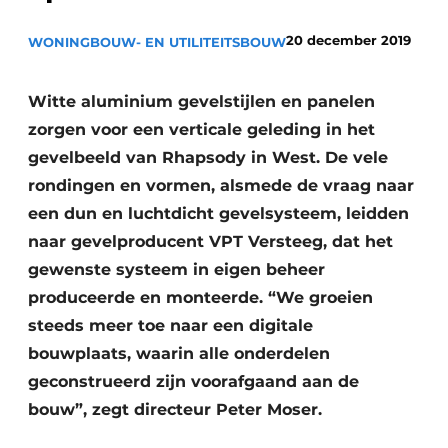
Glas
Podcasts
20 december 2019
WONINGBOUW- EN UTILITEITSBOUW
Privacy / Cookie statement
Modulair bouwen
story
metadata
Witte aluminium gevelstijlen en panelen
Vacature aanmelden
zorgen voor een verticale geleding in het
gevelbeeld van Rhapsody in West. De vele
Vacatures
rondingen en vormen, alsmede de vraag naar
Video’s
een dun en luchtdicht gevelsysteem, leidden
naar gevelproducent VPT Versteeg, dat het
gewenste systeem in eigen beheer
produceerde en monteerde. “We groeien
steeds meer toe naar een digitale
bouwplaats, waarin alle onderdelen
geconstrueerd zijn voorafgaand aan de
bouw”, zegt directeur Peter Moser.