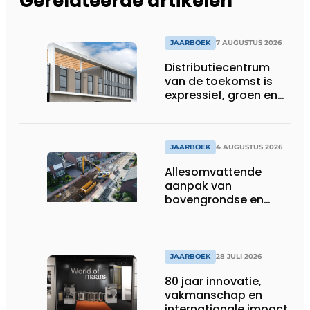
Gerelateerde artikelen
JAARBOEK
7 AUGUSTUS 2026
Distributiecentrum
van de toekomst is
expressief, groen en
laat daglicht ver naar
binnen stromen
JAARBOEK
4 AUGUSTUS 2026
Allesomvattende
aanpak van
bovengrondse en
ondergrondse
infraprojecten
JAARBOEK
28 JULI 2026
80 jaar innovatie,
vakmanschap en
internationale impact