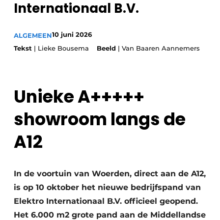
Internationaal B.V.
Glas
Podcasts
Privacy / Cookie statement
Modulair bouwen
10 juni 2026
ALGEMEEN
story
metadata
Tekst
| Lieke Bousema
Beeld
| Van Baaren Aannemers
Vacature aanmelden
Vacatures
Unieke A+++++
Video’s
showroom langs de
A12
In de voortuin van Woerden, direct aan de A12,
is op 10 oktober het nieuwe bedrijfspand van
Elektro Internationaal B.V. officieel geopend.
Het 6.000 m2 grote pand aan de Middellandse