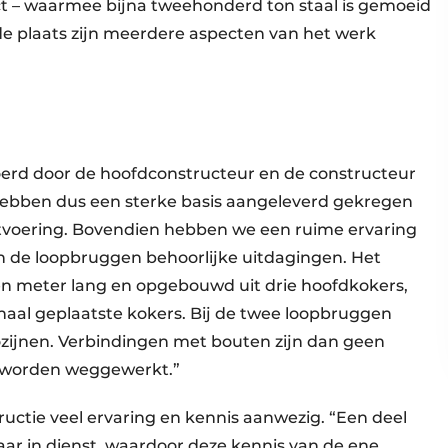
ct – waarmee bijna tweehonderd ton staal is gemoeid
de plaats zijn meerdere aspecten van het werk
oerd door de hoofdconstructeur en de constructeur
hebben dus een sterke basis aangeleverd gekregen
itvoering. Bovendien hebben we een ruime ervaring
n de loopbruggen behoorlijke uitdagingen. Het
en meter lang en opgebouwd uit drie hoofdkokers,
naal geplaatste kokers. Bij de twee loopbruggen
kozijnen. Verbindingen met bouten zijn dan geen
g worden weggewerkt.”
uctie veel ervaring en kennis aanwezig. “Een deel
aar in dienst, waardoor deze kennis van de ene