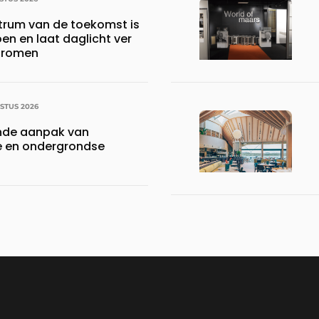
ntrum van de toekomst is
oen en laat daglicht ver
stromen
STUS 2026
nde aanpak van
 en ondergrondse