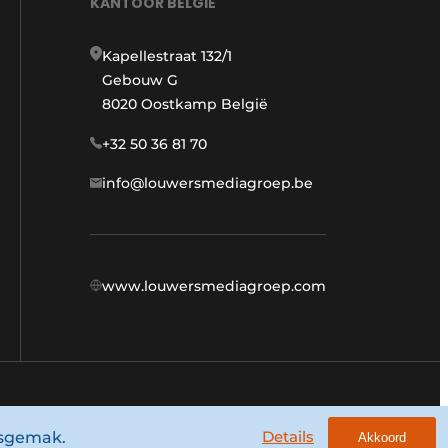
KANTOOR BELGIË
Kapellestraat 132/1
Gebouw G
8020 Oostkamp België
+32 50 36 81 70
info@louwersmediagroep.be
www.louwersmediagroep.com
Algemene voorwaarden
Privacy policy
Details
ksgemak.
Akkoord