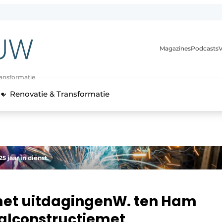
Magazines
Podcasts
V
ransformatie
Renovatie & Transformatie
 jaar in dienst.
met uitdagingenW. ten Ham
aalconstructiemet