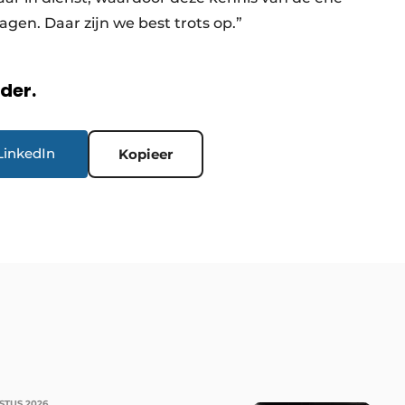
gen. Daar zijn we best trots op.”
rder.
LinkedIn
Kopieer
STUS 2026