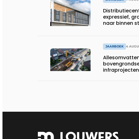
Distributiece
expressief, gr
naar binnen 
JAARBOEK
4 AUGU
Allesomvatte
bovengrondse
infraprojecten