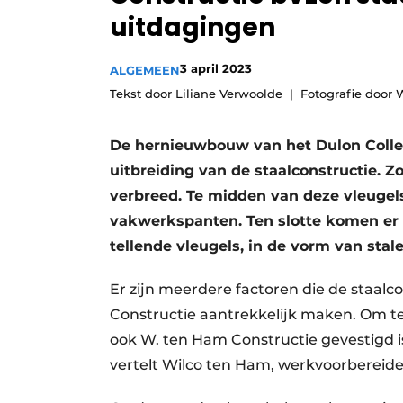
uitdagingen
Podcasts
Privacy / Cookie statement
3 april 2023
ALGEMEEN
story
metadata
Tekst door Liliane Verwoolde
Fotografie door 
Vacature aanmelden
Vacatures
De hernieuwbouw van het Dulon Colleg
uitbreiding van de staalconstructie. 
Video’s
verbreed. Te midden van deze vleugel
vakwerkspanten. Ten slotte komen er 
tellende vleugels, in de vorm van stal
Er zijn meerdere factoren die de staalc
Constructie aantrekkelijk maken. Om te 
ook W. ten Ham Constructie gevestigd is
vertelt Wilco ten Ham, werkvoorbereide