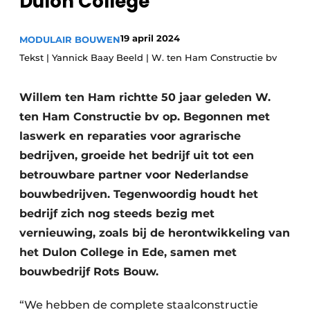
Dulon College
Glas
Podcasts
Privacy / Cookie statement
19 april 2024
MODULAIR BOUWEN
Modulair bouwen
Tekst | Yannick Baay Beeld | W. ten Ham Constructie bv
story
metadata
Vacature aanmelden
Willem ten Ham richtte 50 jaar geleden W.
Vacatures
ten Ham Constructie bv op. Begonnen met
Video’s
laswerk en reparaties voor agrarische
bedrijven, groeide het bedrijf uit tot een
betrouwbare partner voor Nederlandse
bouwbedrijven. Tegenwoordig houdt het
bedrijf zich nog steeds bezig met
vernieuwing, zoals bij de herontwikkeling van
het Dulon College in Ede, samen met
bouwbedrijf Rots Bouw.
“We hebben de complete staalconstructie