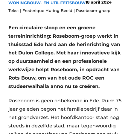
18 april 2024
WONINGBOUW- EN UTILITEITSBOUW
Glas
Podcasts
Tekst | Frederique Huting Beeld | Roseboom-groep
Privacy / Cookie statement
Modulair bouwen
story
metadata
Een circulaire sloop en een groene
terreininrichting: Roseboom-groep werkt in
Vacature aanmelden
thuisstad Ede hard aan de herinrichting van
Vacatures
het Dulon College. Met haar innovatieve kijk
Video’s
op duurzaamheid en een professionele
werkwijze helpt Roseboom, in opdracht van
Rots Bouw, om van het oude ROC een
studeerwalhalla anno nu te creëren.
Roseboom is geen onbekende in Ede. Ruim 75
jaar geleden begon het familiebedrijf daar in
het grondverzet. Het hoofdkantoor staat nog
steeds in dezelfde stad, maar tegenwoordig