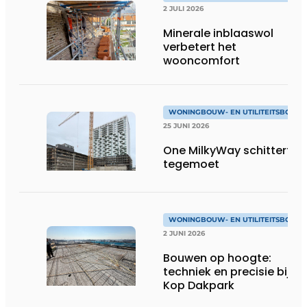
2 JULI 2026
Minerale inblaaswol
verbetert het
wooncomfort
WONINGBOUW- EN UTILITEITSBOUW
25 JUNI 2026
One MilkyWay schittert je
tegemoet
WONINGBOUW- EN UTILITEITSBOUW
2 JUNI 2026
Bouwen op hoogte:
techniek en precisie bij
Kop Dakpark