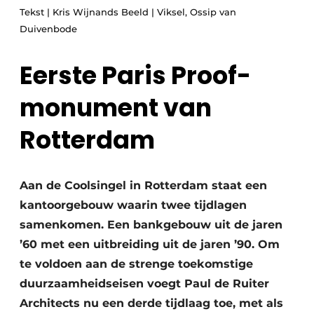
Tekst | Kris Wijnands Beeld | Viksel, Ossip van
Glas
Podcasts
Duivenbode
Privacy / Cookie statement
Modulair bouwen
story
metadata
Eerste Paris Proof-
Vacature aanmelden
monument van
Vacatures
Rotterdam
Video’s
Aan de Coolsingel in Rotterdam staat een
kantoorgebouw waarin twee tijdlagen
samenkomen. Een bankgebouw uit de jaren
’60 met een uitbreiding uit de jaren ’90. Om
te voldoen aan de strenge toekomstige
duurzaamheidseisen voegt Paul de Ruiter
Architects nu een derde tijdlaag toe, met als