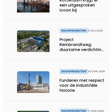
Rotterdam krijgt er
een uitgesproken
icoon bij
BOUWPROJECTEN
9 JULI 2026
Project
Rembrandtweg:
duurzame verdichting
met CLT-houtbouw
en geïntegreerde
installaties
BOUWPROJECTEN
26 JUNI 2026
Funderen met respect
voor de industriële
historie
BOUWPROJECTEN
11 JUNI 2026