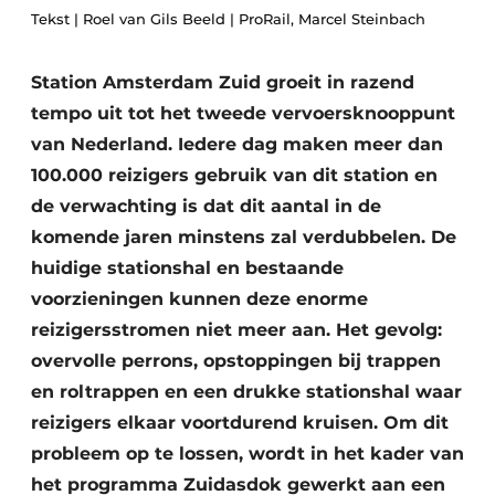
Tekst | Roel van Gils Beeld | ProRail, Marcel Steinbach
Glas
Podcasts
Privacy / Cookie statement
Modulair bouwen
Station Amsterdam Zuid groeit in razend
story
metadata
tempo uit tot het tweede vervoersknooppunt
Vacature aanmelden
van Nederland. Iedere dag maken meer dan
100.000 reizigers gebruik van dit station en
Vacatures
de verwachting is dat dit aantal in de
Video’s
komende jaren minstens zal verdubbelen. De
huidige stationshal en bestaande
voorzieningen kunnen deze enorme
reizigersstromen niet meer aan. Het gevolg:
overvolle perrons, opstoppingen bij trappen
en roltrappen en een drukke stationshal waar
reizigers elkaar voortdurend kruisen. Om dit
probleem op te lossen, wordt in het kader van
het programma Zuidasdok gewerkt aan een